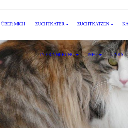
ÜBER MICH
ZUCHTKATER
ZUCHTKATZEN
KA
IN ERINNERUNG
INFO
LINKS