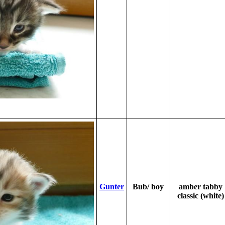
Gunter
Bub/ boy
amber tabby
classic (white)