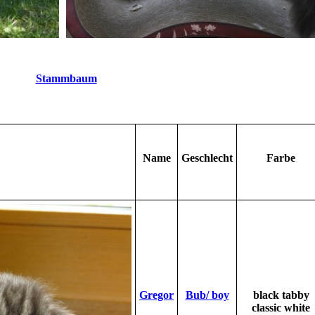
Stammbaum
Name
Geschlecht
Farbe
Gregor
Bub/ boy
black tabby
classic white